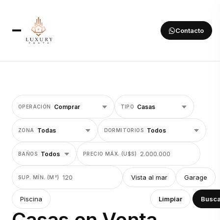
Contacto
OPERACIÓN
TIPO
ZONA
DORMITORIOS
BAÑOS
PRECIO MÁX. (U$S)
Vista al mar
Garage
SUP. MÍN. (M²)
Piscina
Limpiar
Busca
Casas en Venta