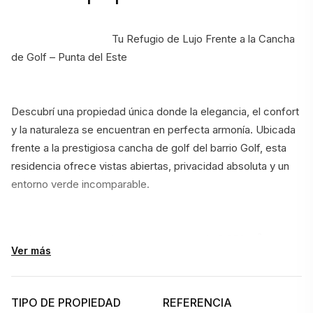
                                    Tu Refugio de Lujo Frente a la Cancha 
de Golf – Punta del Este
Descubrí una propiedad única donde la elegancia, el confort 
y la naturaleza se encuentran en perfecta armonía. Ubicada 
frente a la prestigiosa cancha de golf del barrio Golf, esta 
residencia ofrece vistas abiertas, privacidad absoluta y un 
entorno verde incomparable.
Implantada sobre un imponente terreno de 8.250 m² y con 
Ver más
567 m² construidos, la casa se distingue por sus amplios 
espacios, excelente distribución y una arquitectura pensada 
para disfrutar cada ambiente con luz natural y vistas al 
TIPO DE PROPIEDAD
REFERENCIA
paisaje.