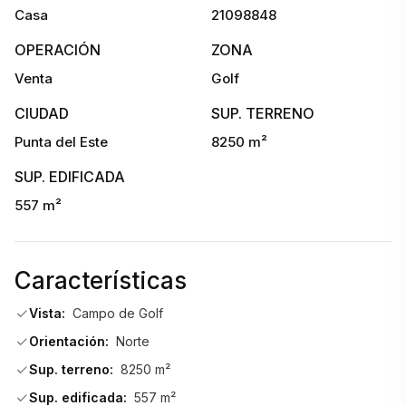
Casa
21098848
OPERACIÓN
ZONA
Características Destacadas:
Venta
Golf
CIUDAD
SUP. TERRENO
8 dormitorios, diseñados para el máximo descanso y 
Punta del Este
8250 m²
privacidad
SUP. EDIFICADA
557 m²
5 baños y un toilet, funcionales y de excelente calidad
Características
Departamento de servicio con baño de servicio
Vista:
Campo de Golf
Orientación:
Norte
Sup. terreno:
8250 m²
Cocina totalmente equipada, perfecta para los amantes de 
la gastronomía
Sup. edificada:
557 m²