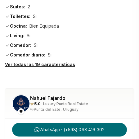
Suites:
2
Toilettes:
Si
Amplio living y comedor, ideales para reuniones sociales y 
Cocina:
Bien Equipada
momentos inolvidables
Living:
Si
Comedor:
Si
Parillero de piedra en el inmenso jardín
Comedor diario:
Si
Ver todas las 19 características
Esta propiedad es mucho más que una casa: es una 
experiencia de vida. Despertar con vistas al golf, rodeado 
de silencio, naturaleza y exclusividad, en uno de los barrios 
Nahuel Fajardo
más codiciados de Punta del Este.
5.0
· Luxury Punta Real Estate
Punta del Este, Uruguay
Una oportunidad excepcional para quienes buscan lujo, 
WhatsApp · (+598) 098 416 302
amplitud y una ubicación privilegiada.                                