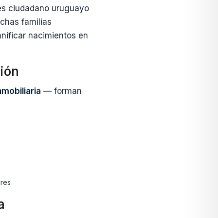
o es ciudadano uruguayo
chas familias
nificar nacimientos en
sión
nmobiliaria
— forman
ares
a