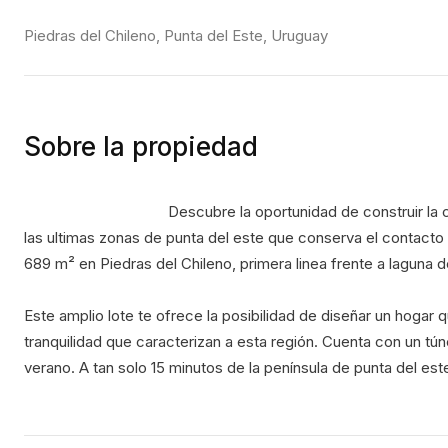
Piedras del Chileno, Punta del Este, Uruguay
Sobre la propiedad
                                    Descubre la oportunidad de construir la casa de tus sueños en un entorno natural privilegiado. Es una de 
las ultimas zonas de punta del este que conserva el contacto 
689 m² en Piedras del Chileno, primera linea frente a laguna del
Este amplio lote te ofrece la posibilidad de diseñar un hogar q
tranquilidad que caracterizan a esta región. Cuenta con un tú
verano. A tan solo 15 minutos de la península de punta del es