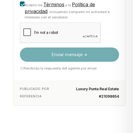
Términos
Política de
Acepto los
y la
privacidad
, incluyendo compartir mi actividad e
intereses con el vendedor.
Enviar mensaje
Recibirás la respuesta del agente por email.
PUBLICADO POR
Luxury Punta Real Estate
REFERENCIA
#21098654