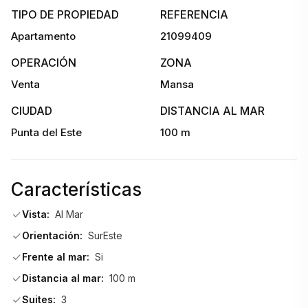
TIPO DE PROPIEDAD
REFERENCIA
Cuenta con servicio de mucama, vigilancia 24hs y acceso a 
Apartamento
21099409
todos los amenities de Veramansa.
OPERACIÓN
ZONA
No dudes en consultar con nuestros asesores!                     
Venta
Mansa
CIUDAD
DISTANCIA AL MAR
Punta del Este
100 m
Características
Vista:
Al Mar
Orientación:
SurEste
Frente al mar:
Si
Distancia al mar:
100 m
Suites:
3