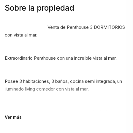
Sobre la propiedad
                                    Venta de Penthouse 3 DORMITORIOS 
con vista al mar.
Extraordinario Penthouse con una increIble vista al mar.
Posee 3 habitaciones, 3 baños, cocina semi integrada, un 
iluminado living comedor con vista al mar.
El destaque se encuentra en la terraza con la piscina y 
Ver más
parrillero con vista a la playa mansa.