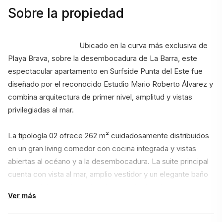
Sobre la propiedad
                                    Ubicado en la curva más exclusiva de 
Playa Brava, sobre la desembocadura de La Barra, este 
espectacular apartamento en Surfside Punta del Este fue 
diseñado por el reconocido Estudio Mario Roberto Álvarez y 
combina arquitectura de primer nivel, amplitud y vistas 
privilegiadas al mar.
La tipología 02 ofrece 262 m² cuidadosamente distribuidos 
en un gran living comedor con cocina integrada y vistas 
abiertas al océano y a la desembocadura. La suite principal 
cuenta con vista al mar, amplio vestidor y un elegante baño 
con tina. Además, la unidad dispone de dos dormitorios 
Ver más
adicionales en suite con placards, baño social con ducha y 
un cómodo DEN con TV y sofá cama.