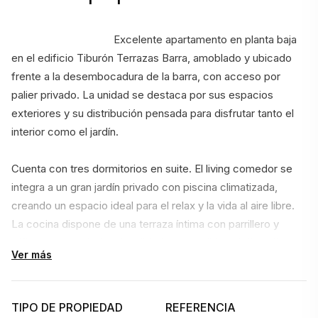
                                    Excelente apartamento en planta baja 
en el edificio Tiburón Terrazas Barra, amoblado y ubicado 
frente a la desembocadura de la barra, con acceso por 
palier privado. La unidad se destaca por sus espacios 
exteriores y su distribución pensada para disfrutar tanto el 
interior como el jardín.
Cuenta con tres dormitorios en suite. El living comedor se 
integra a un gran jardín privado con piscina climatizada, 
creando un espacio ideal para el relax y la vida al aire libre. 
La cocina dispone de una terraza íntima con parrillero y 
office, aportando funcionalidad y comodidad al día a día.
Ver más
La propiedad se completa con dependencia de servicio 
completa, toilette y lavadero completo. Además, incluye 
TIPO DE PROPIEDAD
REFERENCIA
dos cocheras y una baulera.