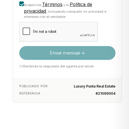
Términos
Política de
Acepto los
y la
privacidad
, incluyendo compartir mi actividad e
intereses con el vendedor.
Enviar mensaje
Recibirás la respuesta del agente por email.
PUBLICADO POR
Luxury Punta Real Estate
REFERENCIA
#21099004