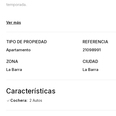
temporada.
La unidad se completa con 2 cocheras y una baulera.
Ver más
El edificio brinda un nivel de amenities y servicios de primer ni
TIPO DE PROPIEDAD
REFERENCIA
Piscina in-out
Apartamento
21098991
Cancha de tenis
ZONA
CIUDAD
La Barra
La Barra
Sauna seco y húmedo
Sala de masajes
Características
Gimnasio
Cochera:
2 Autos
Sala de yoga