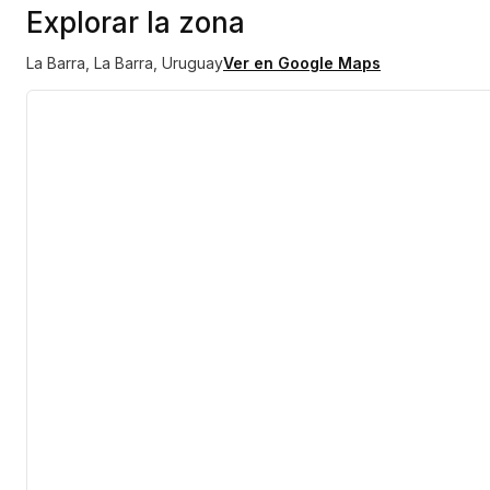
Explorar la zona
Micro cine
La Barra, La Barra, Uruguay
Ver en Google Maps
Salón de juegos para niños
Parrillero
Servicio de mucama diario
Garajista
Lavado de autos
Vigilancia 24 horas
Con una superficie de 431 m², esta propiedad en Playa Brava, 
diferencial de ser una unidad a estrenar dentro de uno de los edific