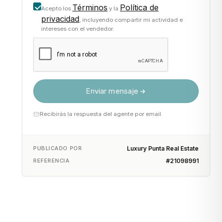
Términos
Política de
Acepto los
y la
privacidad
, incluyendo compartir mi actividad e
intereses con el vendedor.
Enviar mensaje
Recibirás la respuesta del agente por email.
PUBLICADO POR
Luxury Punta Real Estate
REFERENCIA
#21098991