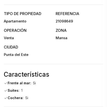
4 dormitorios en suite
TIPO DE PROPIEDAD
REFERENCIA
1 baño adicional
Apartamento
21098649
250 m² totales
OPERACIÓN
ZONA
Venta
Mansa
Amplio living comedor con ventanales de piso a techo
CIUDAD
Terraza con visuales abiertas
Punta del Este
Cocina definida de alta gama
Características
Área de lavandería
Frente al mar:
Si
Suites:
1
Espacios de guardado y circulación generosos
Cochera:
Si
Cada ambiente fue diseñado con materiales premium y una 