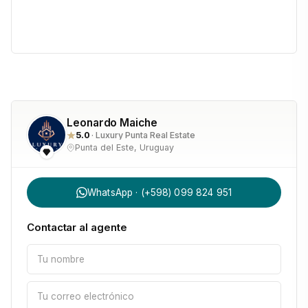
Servicio de mantenimiento y housekeeping disponible
Costos Estimados
Gastos comunes: USD 1.500 mensuales
Leonardo Maiche
Contribución inmobiliar
5.0
· Luxury Punta Real Estate
Punta del Este, Uruguay
WhatsApp · (+598) 099 824 951
Contactar al agente