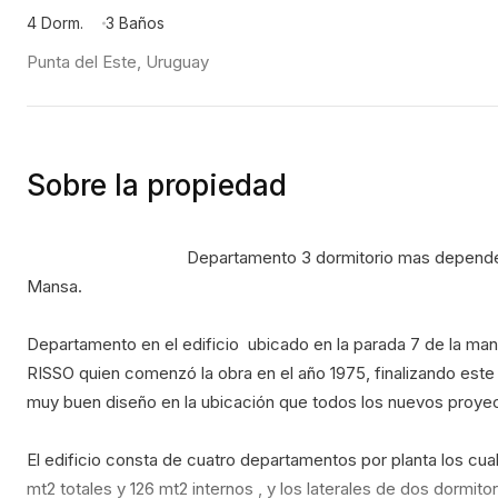
4 Dorm.
3 Baños
Punta del Este, Uruguay
Sobre la propiedad
                                    Departamento 3 dormitorio mas dependencia en Venta en Punta del Este en Primera Linea de Playa 
Mansa.
Departamento en el edificio  ubicado en la parada 7 de la ma
RISSO quien comenzó la obra en el año 1975, finalizando este 
muy buen diseño en la ubicación que todos los nuevos proyect
El edificio consta de cuatro departamentos por planta los cu
mt2 totales y 126 mt2 internos , y los laterales de dos dormitor