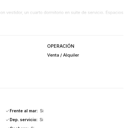
con vestidor, un cuarto dormitorio en suite de servicio. Espacios 
 de aluminio y DVH . amplio living comedor, cocina definida 
OPERACIÓN
Venta / Alquiler
Frente al mar:
Si
Dep. servicio:
Si