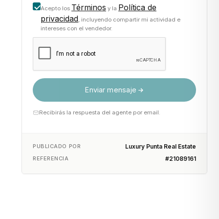
Términos
Política de
Acepto los
y la
privacidad
, incluyendo compartir mi actividad e
intereses con el vendedor.
Enviar mensaje
Recibirás la respuesta del agente por email.
PUBLICADO POR
Luxury Punta Real Estate
REFERENCIA
#21089161