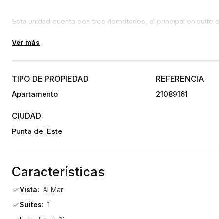
Esta unidad cuenta con tres dormitorios, el principal en suite 
amplios y confortables.  
Ver más
El departamento tiene una gran terraza al mar, con cerramiento
con entrada de servicio y terraza lavadero de gran tamaño.
TIPO DE PROPIEDAD
REFERENCIA
Apartamento
21089161
 Un garaje en subsuelo y baulera .                                
CIUDAD
Punta del Este
Características
Vista:
Al Mar
Suites:
1