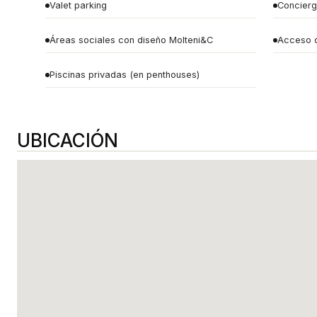
Valet parking
Concier
Áreas sociales con diseño Molteni&C
Acceso d
Piscinas privadas (en penthouses)
UBICACIÓN