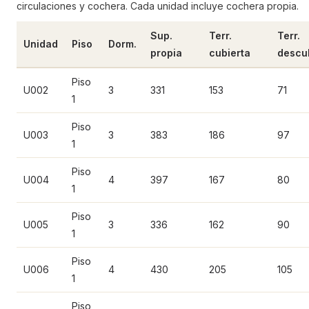
circulaciones y cochera. Cada unidad incluye cochera propia.
Sup.
Terr.
Terr.
Unidad
Piso
Dorm.
propia
cubierta
descu
Piso
U002
3
331
153
71
1
Piso
U003
3
383
186
97
1
Piso
U004
4
397
167
80
1
Piso
U005
3
336
162
90
1
Piso
U006
4
430
205
105
1
Piso