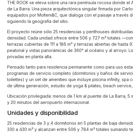
THE ROCK se eleva sobre una rara península rocosa donde el At
de La Barra. Una pieza arquitectónica singular firmada por Carlos
equipados por Molteni&C, que dialoga con el paisaje a través 
siguiendo la geografía del sitio.
El proyecto reúne sólo 25 residencias y penthouses distribuidas
densidad. Cada unidad ofrece entre 506 y 727 m² totales —con
terrazas cubiertas de 111 a 186 m² y terrazas abiertas de hasta
peatonal y vistas panorámicas de 360° al océano y al arroyo. 
privadas en planta alta.
Pensado tanto para residencia permanente como para uso estacio
programas de servicio completo (dormitorios y baños de servicio
toilettes) y un set de amenities que incluye piscina infinity, s
de última generación, estudio de yoga & pilates, beach service,
Ubicación privilegiada: menos de 1 km al puente de La Barra, 5 
y 20 minutos del aeropuerto internacional.
Unidades y disponibilidad
25 residencias de 3 y 4 dormitorios en 5 plantas de baja densid
330 a 430 m² y alcanzan entre 506 y 784 m² totales sumando ter