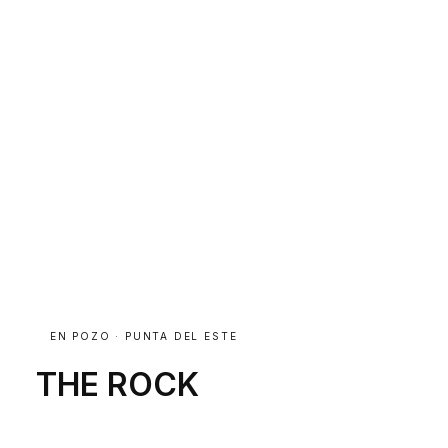
EN POZO · PUNTA DEL ESTE
THE ROCK
Una arquitectura tan única como su ubicación