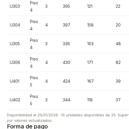
Piso
U303
3
395
121
22
4
Piso
U304
4
397
158
20
4
Piso
U305
3
336
103
48
4
Piso
U306
4
430
171
82
4
Piso
U401
4
424
167
39
5
Piso
U402
3
344
118
37
5
Disponibilidad al 25/01/2026 · 10 unidades disponibles de 25. Supe
por valores actualizados.
Forma de pago