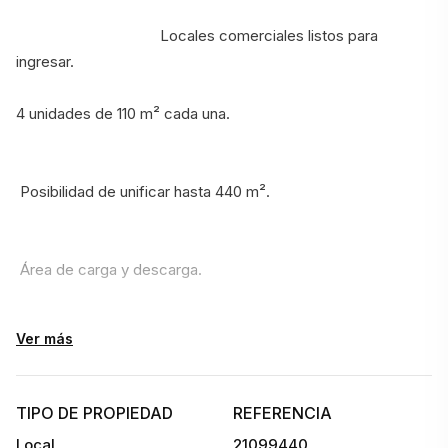
                                    Locales comerciales listos para 
ingresar.
4 unidades de 110 m² cada una.
 Posibilidad de unificar hasta 440 m².
 Área de carga y descarga.
Ver más
Excelente ubicación sobre arteria principal.
Ideales para depósitos livianos, distribuidoras, oficinas o 
TIPO DE PROPIEDAD
REFERENCIA
showrooms.
Local
21099440