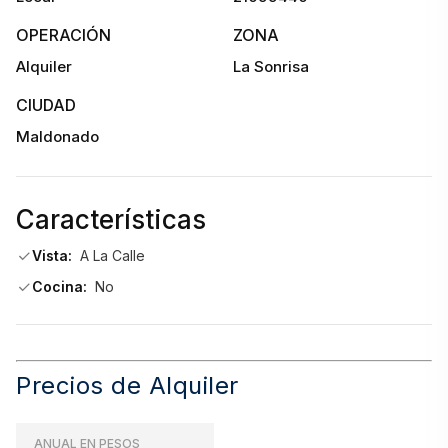
No aptos para gastronomía ni mecánica.
OPERACIÓN
ZONA
Alquiler
La Sonrisa
$50.000 mensuales por unidad.
CIUDAD
Requisitos:
Maldonado
 Garantía Porto o Sura
Características
Vista:
A La Calle
Cocina:
No
 Mes adelantado
 Honorarios inmobiliarios: 1 mes + IVA
Precios de Alquiler
ANUAL EN PESOS