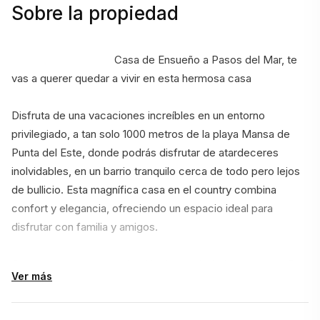
Sobre la propiedad
                                    Casa de Ensueño a Pasos del Mar, te 
vas a querer quedar a vivir en esta hermosa casa
Disfruta de una vacaciones increíbles en un entorno 
privilegiado, a tan solo 1000 metros de la playa Mansa de 
Punta del Este, donde podrás disfrutar de atardeceres 
inolvidables, en un barrio tranquilo cerca de todo pero lejos 
de bullicio. Esta magnífica casa en el country combina 
confort y elegancia, ofreciendo un espacio ideal para 
disfrutar con familia y amigos.
Con una generosa distribución, la propiedad cuenta con 5 
Ver más
dormitorios, de los cuales 1 en suite, y 4 baños completos, 
brindando comodidad y privacidad para hasta 8 personas. 
Una casita en el jardin que cuenta con uno de estos 