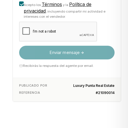
Términos
Política de
Acepto los
y la
privacidad
, incluyendo compartir mi actividad e
intereses con el vendedor.
Enviar mensaje
Recibirás la respuesta del agente por email.
PUBLICADO POR
Luxury Punta Real Estate
REFERENCIA
#21090014