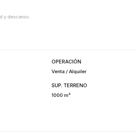
ad y descanso.
ad a toda la familia.
OPERACIÓN
on suficiente espacio para crear y compartir momentos 
Venta / Alquiler
SUP. TERRENO
1000 m²
para disfrutar de reuniones familiares o con amigos.
d y espacio para disfrutar al aire libre.