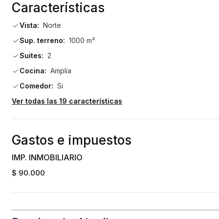
Características
- Edificado de 300 m²: Diseño inteligente que maximiza cada 
Vista:
Norte
Sup. terreno:
1000 m²
- Tiene bungalow totalmente independiente (no disponible par
Suites:
2
Cocina:
Amplia
Esta propiedad no solo es un hogar, sino un estilo de vida. Ubic
Comedor:
Si
belleza de Punta del Este y de todas sus atracciones.
Ver todas las 19 características
**¡No dejes pasar esta oportunidad!** Consulta con nuestros
Tu nuevo hogar te espera.                                
Gastos e impuestos
IMP. INMOBILIARIO
$ 90.000