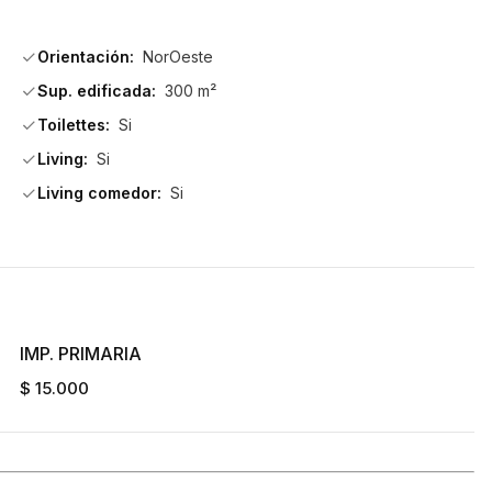
rincón, creando un ambiente cálido y funcional.
Orientación:
NorOeste
Sup. edificada:
300 m²
a alquileres)
Toilettes:
Si
Living:
Si
ada en una zona privilegiada, te permitirá disfrutar de la 
Living comedor:
Si
 asesores para más información y para programar una visita. 
IMP. PRIMARIA
$ 15.000