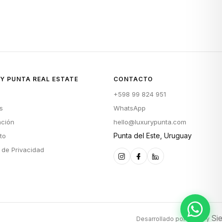
Y PUNTA REAL ESTATE
CONTACTO
+598 99 824 951
s
WhatsApp
ación
hello@luxurypunta.com
Punta del Este, Uruguay
to
a de Privacidad
maui
Si
Desarrollado por
y