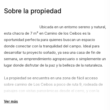
Sobre la propiedad
                                    Ubicada en un entorno sereno y natural, 
esta chacra de 7 m² en Camino de los Ceibos es la 
oportunidad perfecta para quienes buscan un espacio 
donde conectar con la tranquilidad del campo. Ideal para 
desarrollar tu proyecto soñado, ya sea una casa de fin de 
semana, un emprendimiento agropecuario o simplemente un 
lugar donde disfrutar de la paz y la belleza de la naturaleza.
La propiedad se encuentra en una zona de fácil acceso 
sobre camino de Los Ceibos a poco de ruta 9, rodeada de 
paisajes con vistas panorámicas desde el cerro, y con la 
posibilidad de disfrutar de actividades al aire libre. Aunque 
Ver más
no cuenta con casa construida, su potencial es ilimitado, 
permitiéndote diseñar el espacio que siempre has deseado.