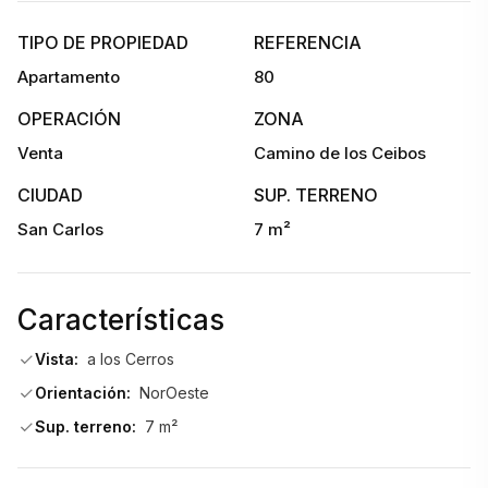
TIPO DE PROPIEDAD
REFERENCIA
Actualmente cuenta con monte de Eucaliptus.
Apartamento
80
No dejes pasar esta oportunidad única. Consulta con 
OPERACIÓN
ZONA
nuestros asesores para obtener más información y dar el 
Venta
Camino de los Ceibos
primer paso hacia tu nuevo estilo de vida. ¡Tu refugio en la 
CIUDAD
SUP. TERRENO
naturaleza te espera!
San Carlos
7 m²
Características
Vista:
a los Cerros
Orientación:
NorOeste
Sup. terreno:
7 m²