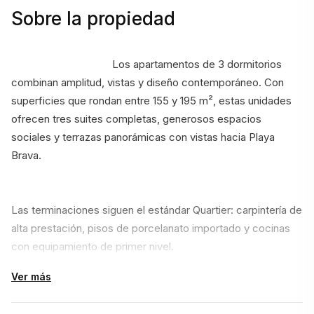
Sobre la propiedad
                                    Los apartamentos de 3 dormitorios 
combinan amplitud, vistas y diseño contemporáneo. Con 
superficies que rondan entre 155 y 195 m², estas unidades 
ofrecen tres suites completas, generosos espacios 
sociales y terrazas panorámicas con vistas hacia Playa 
Brava.
Las terminaciones siguen el estándar Quartier: carpintería de 
alta prestación, pisos de porcelanato importado y cocinas 
con equipamiento de primer nivel.
Ver más
Pensadas tanto para residencia permanente como para 
estadías largas de verano, estas unidades permiten disfrutar 