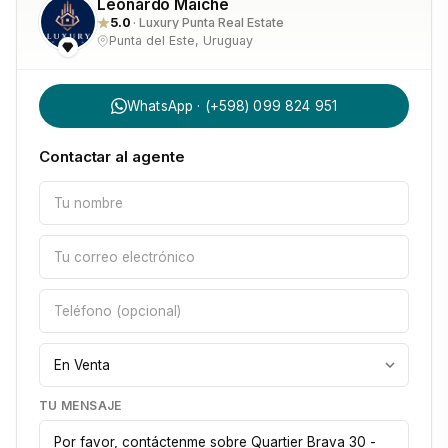
Vistas abiertas hacia Playa Brava
Leonardo Maiche
5.0
· Luxury Punta Real Estate
Punta del Este, Uruguay
Amenities de Quartier Brava 30
El desarrollo ofrece una propuesta integral de servicios y 
WhatsApp · (+598) 099 824 951
espacios comunes de nivel internacional, pensados para 
Contactar al agente
vivir el año entero:
Piscina exterior climatizada con solárium
Piscina interior climatizada
Gimnasio totalmente equipado
Spa con sauna seco y húmedo
TU MENSAJE
Salón de usos múltiples (SUM)