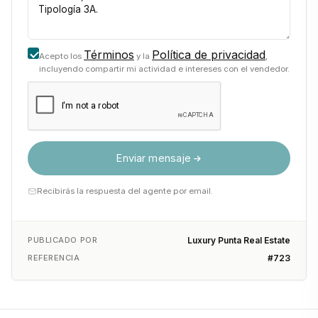
Salas de coworking y lounge
Kids Club y Teen Lounge
Términos
Política de privacidad
Acepto los
y la
,
incluyendo compartir mi actividad e intereses con el vendedor.
Seguridad 24 hs y control de acceso digital
Laundry, bike parking y cocheras subterráneas
Enviar mensaje
Jardines parquizados y áreas de descanso                                
Recibirás la respuesta del agente por email.
PUBLICADO POR
Luxury Punta Real Estate
REFERENCIA
#723