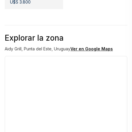
U$S 3.800
ENERO 6900 usd
1era quincena enero 3800 usd
Explorar la zona
Aidy Grill, Punta del Este, Uruguay
Ver en Google Maps
2da quincena enero 3500 usd
FEBRERO 5500 usd
1era quincena 3000 usd
2da quincena 3000 usd