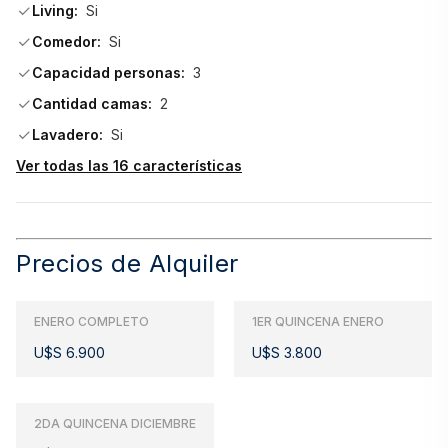
Living:
Si
apartamento tu lugar. Consulta con nuestros asesores y 
Comedor:
Si
descubre cómo este espacio puede convertirse en tu 
próximo destino. ¡Te esperamos!
Capacidad personas:
3
Cantidad camas:
2
Se reserva con seña del 50%
Lavadero:
Si
Ver todas las 16 características
Deposito en garantía de 500 usd devueltos al final.
Precios de Alquiler
Luz eléctrica no incluida en el precio del alquiler.
ENERO COMPLETO
1ER QUINCENA ENERO
U$S 6.900
U$S 3.800
Comisión inmobiliaria 10% no incluido en el precio
Fechas disponibles:  
2DA QUINCENA DICIEMBRE