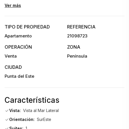
transformarse en un tercer dormitorio, escritorio o estar, 
Ver más
aportando funcionalidad y mayor aprovechamiento de los 
espacios.
TIPO DE PROPIEDAD
REFERENCIA
La propiedad se encuentra reciclada, con baños y cañerías 
Apartamento
21098723
actualizadas, lo que permite ingresar a vivir sin necesidad de 
realizar obras.
OPERACIÓN
ZONA
Venta
Península
El edificio brinda completos servicios y comodidades:
CIUDAD
Servicio de mucamas
Punta del Este
Servicio de playa
Características
Portería y mantenimiento
Vista:
Vista al Mar Lateral
Orientación:
SurEste
Piscina
Suites:
1