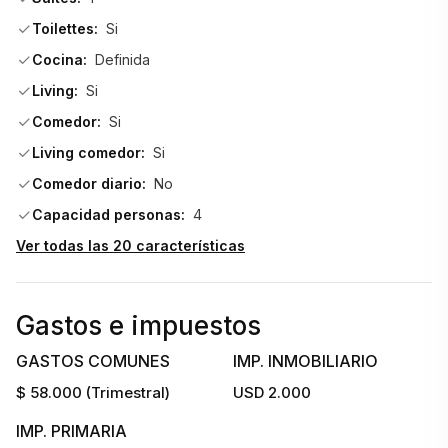
Sauna y jacuzzi
Toilettes:
Si
Cocina:
Definida
Parrilleros comunes
Living:
Si
Comedor:
Si
Cochera
Living comedor:
Si
Una excelente opción tanto para uso personal como 
Comedor diario:
No
inversión, en una ubicación estratégica de la Península, con 
Capacidad personas:
4
servicios que garantizan confort y disfrute durante todo el 
Ver todas las 20 características
año.                                
Gastos e impuestos
GASTOS COMUNES
IMP. INMOBILIARIO
$ 58.000 (Trimestral)
USD 2.000
IMP. PRIMARIA