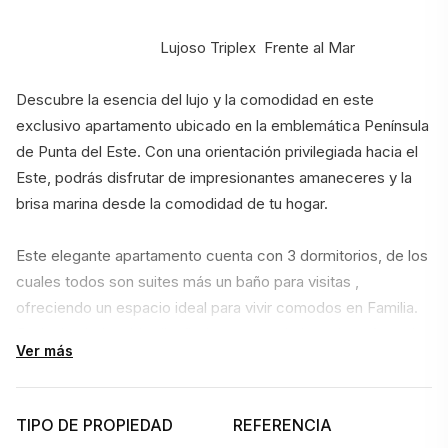
                                    Lujoso Triplex  Frente al Mar
Descubre la esencia del lujo y la comodidad en este 
exclusivo apartamento ubicado en la emblemática Península 
de Punta del Este. Con una orientación privilegiada hacia el 
Este, podrás disfrutar de impresionantes amaneceres y la 
brisa marina desde la comodidad de tu hogar.
Este elegante apartamento cuenta con 3 dormitorios, de los 
cuales todos son suites más un baño para visitas , 
ofreciendo un espacio ideal para vivir comodos en Familia. 
Cada rincón ha sido diseñado para maximizar el confort y la 
Ver más
privacidad.
TIPO DE PROPIEDAD
REFERENCIA
La cocina completa y el amplio living comedor son 