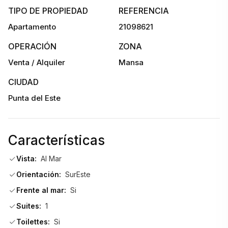
TIPO DE PROPIEDAD
REFERENCIA
El edificio dispone de hall de acceso peatonal y vehicular, 
Apartamento
21098621
unidad de encargado y parrillero exclusivo por apartamento.
OPERACIÓN
ZONA
Esta unidad en planta baja ofrece aproximadamente 170 m² 
Venta / Alquiler
Mansa
y está distribuida en 3 dormitorios + servicio, con 4 baños, 
CIUDAD
uno de ellos con hidromasaje. Se encuentra frente al mar, 
ofreciendo una experiencia residencial de categoría en una 
Punta del Este
ubicación privilegiada de Playa Mansa.
Características
Vista:
Al Mar
Orientación:
SurEste
Frente al mar:
Si
Suites:
1
Toilettes:
Si