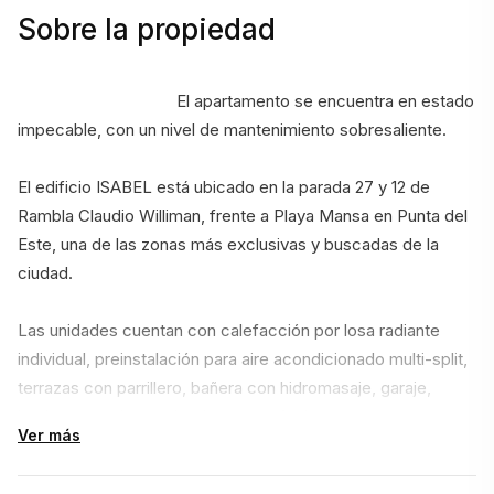
Sobre la propiedad
                                    El apartamento se encuentra en estado 
impecable, con un nivel de mantenimiento sobresaliente.
El edificio ISABEL está ubicado en la parada 27 y 12 de 
Rambla Claudio Williman, frente a Playa Mansa en Punta del 
Este, una de las zonas más exclusivas y buscadas de la 
ciudad.
Las unidades cuentan con calefacción por losa radiante 
individual, preinstalación para aire acondicionado multi-split, 
terrazas con parrillero, bañera con hidromasaje, garaje, 
baulera y cocina equipada con anafe, horno, campana y 
Ver más
termotanque.