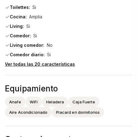
los atardeceres más bellos de Punta del Este.
Toilettes:
Si
Cocina:
Amplia
Los gastos comunes ascienden a USD 1.315 aprox lo que 
Living:
Si
asegura el mantenimiento de este exclusivo edificio frente 
al mar. 
Comedor:
Si
Living comedor:
No
No dejes pasar esta oportunidad única de vivir en uno de los 
Comedor diario:
Si
destinos más codiciados de la costa uruguaya. 
Ver todas las 20 características
**Consulta con nuestros asesores y comienza a escribir tu 
historia en Punta del Este.**                                
Equipamiento
Anafe
WiFi
Heladera
Caja Fuerte
Aire Acondicionado
Placard en dormitorios