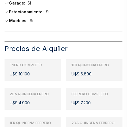
Garage:
Si
Estacionamiento:
Si
- Piscinas: interior climatizada y exterior con solárium
Muebles:
Si
- Deportes y recreación: canchas de tenis, cancha de 
básquet, cancha de futbol, gimnasio, sala de juegos para 
Precios de Alquiler
niños y adolescentes, y sala de adultos
ENERO COMPLETO
1ER QUINCENA ENERO
- Espacios sociales: 9 parrilleros equipados, business 
U$S 10.100
U$S 6.800
center y sala de lectura
2DA QUINCENA ENERO
FEBRERO COMPLETO
- Servicio de Playa
U$S 4.900
U$S 7.200
- Conserjería 24 hs, central telefónica y cocheras 
1ER QUINCENA FEBRERO
2DA QUINCENA FEBRERO