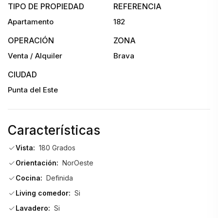
TIPO DE PROPIEDAD
REFERENCIA
Apartamento
182
- Cocina definida equipada
OPERACIÓN
ZONA
Venta / Alquiler
Brava
- Lavadero
CIUDAD
Punta del Este
- Aire acondicionado
Características
- Losa radiante sectorizada para un confort parejo
Vista:
180 Grados
Orientación:
NorOeste
- Garage
Cocina:
Definida
Living comedor:
Si
Amenities y servicios del edificio
Lavadero:
Si