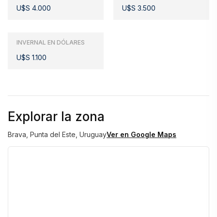
individuales
U$S 4.000
U$S 3.500
Precio U$S 1200
INVERNAL EN DÓLARES
Una oportunidad perfecta para vivir Punta del Este con 
U$S 1.100
todas las comodidades que tu invierno merece.
Consultame disponibilidad y reservá tu estadía.                    
Explorar la zona
Brava, Punta del Este, Uruguay
Ver en Google Maps