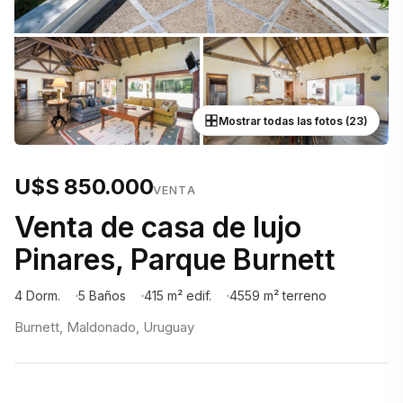
Mostrar todas las fotos (23)
U$S 850.000
VENTA
Venta de casa de lujo
Pinares, Parque Burnett
4 Dorm.
5 Baños
415 m² edif.
4559 m² terreno
Burnett, Maldonado, Uruguay