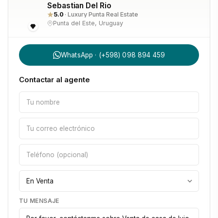
Sebastian Del Rio
5.0
· Luxury Punta Real Estate
Precio: USD 850.000
Punta del Este, Uruguay
WhatsApp · (+598) 098 894 459
Una oportunidad única para quienes buscan una residencia 
de lujo con amplitud, elegancia y entorno natural 
Contactar al agente
incomparable.
Consultanos para coordinar una visita privada.                          
TU MENSAJE