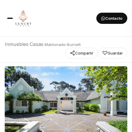
Contacto
Inmuebles
Casas
Maldonado
Burnett
›
›
›
Compartir
Guardar