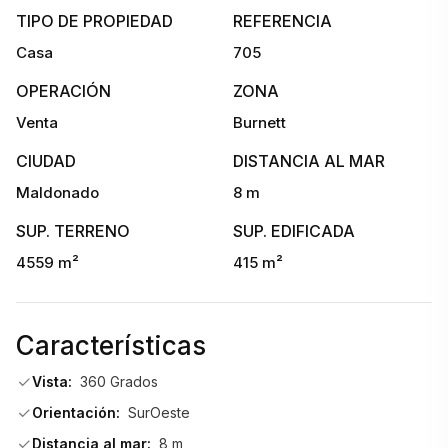
    • Más dos dormitorios en suite
TIPO DE PROPIEDAD
REFERENCIA
Casa
705
    • Cuarta habitación ideal como dormitorio, oficina o sala 
OPERACIÓN
ZONA
de recreación
Venta
Burnett
CIUDAD
DISTANCIA AL MAR
    • Baño completo adicional 
Maldonado
8 m
SUP. TERRENO
SUP. EDIFICADA
4559 m²
415 m²
    • Cocina definida, muy amplia y luminosa
Características
    • Lavadero y dependencia de servicio con baño
Vista:
360 Grados
Orientación:
SurOeste
    • Living comedor con estufa a leña
Distancia al mar:
8 m