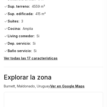
Sup. terreno:
4559 m²
    • Techos muy altos y ambientes amplios en toda la casa
Sup. edificada:
415 m²
Suites:
3
Cocina:
Amplia
    • Aire acondicionado en todos los ambientes
Living comedor:
Si
Dep. servicio:
Si
    • Calefacción central por radiadores
Baño servicio:
Si
Ver todas las 17 características
Exterior:
Explorar la zona
Burnett, Maldonado, Uruguay
Ver en Google Maps
    • Piscina de 50 m²
    • Parrillero  barbacoa techada