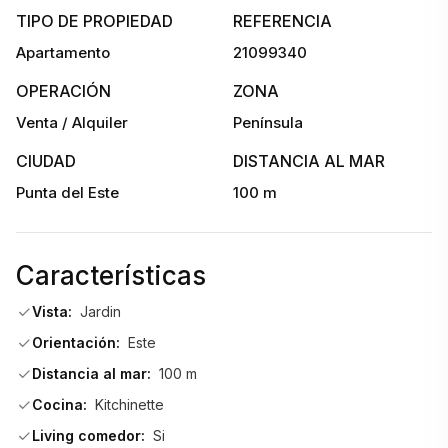
TIPO DE PROPIEDAD
REFERENCIA
Gastos de mantenimiento muy bajos. 
Apartamento
21099340
Alquiler anual: $31.000
OPERACIÓN
ZONA
Venta / Alquiler
Península
CIUDAD
DISTANCIA AL MAR
Se pide garantía de aseguradora
Punta del Este
100 m
Valor más comisión inmobiliaria
Características
¡Consulta con nuestros asesores y comienza tu nueva vida 
Vista:
Jardin
junto al mar!                                
Orientación:
Este
Distancia al mar:
100 m
Cocina:
Kitchinette
Living comedor:
Si