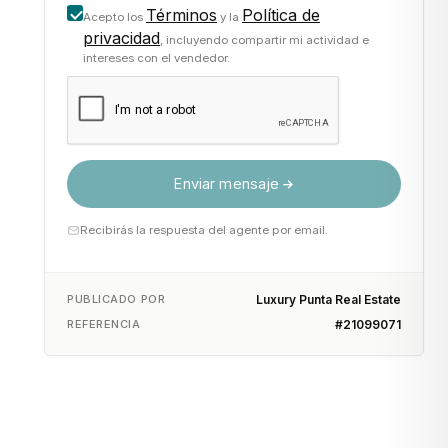
Términos
Política de
Acepto los
y la
privacidad
, incluyendo compartir mi actividad e
intereses con el vendedor.
Enviar mensaje
Recibirás la respuesta del agente por email.
PUBLICADO POR
Luxury Punta Real Estate
REFERENCIA
#21099071