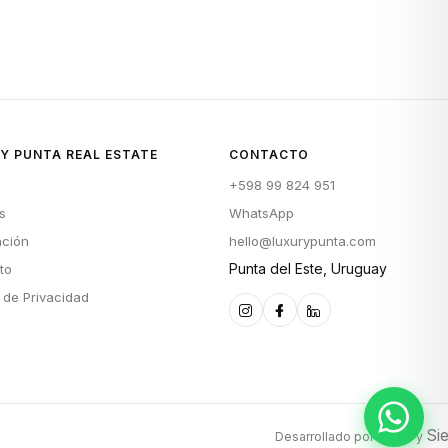
Y PUNTA REAL ESTATE
CONTACTO
+598 99 824 951
s
WhatsApp
ación
hello@luxurypunta.com
Punta del Este, Uruguay
to
a de Privacidad
maui
Si
Desarrollado por
y