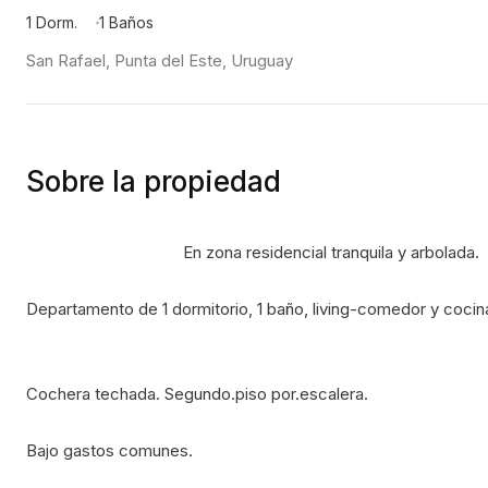
1 Dorm.
1 Baños
San Rafael, Punta del Este, Uruguay
Sobre la propiedad
                                    En zona residencial tranquila y arbolada.
Departamento de 1 dormitorio, 1 baño, living-comedor y coci
Cochera techada. Segundo.piso por.escalera.
Bajo gastos comunes.                                