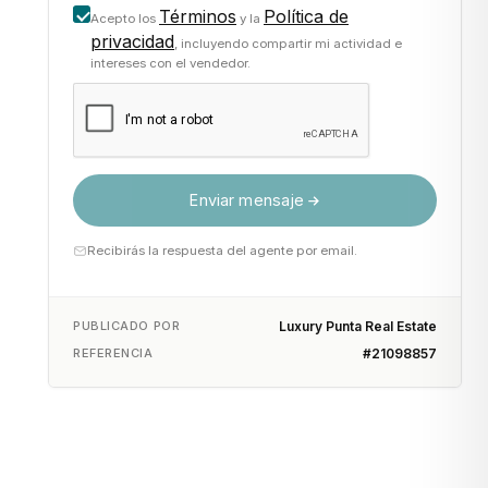
Términos
Política de
Acepto los
y la
privacidad
, incluyendo compartir mi actividad e
intereses con el vendedor.
Enviar mensaje
Recibirás la respuesta del agente por email.
PUBLICADO POR
Luxury Punta Real Estate
REFERENCIA
#21098857