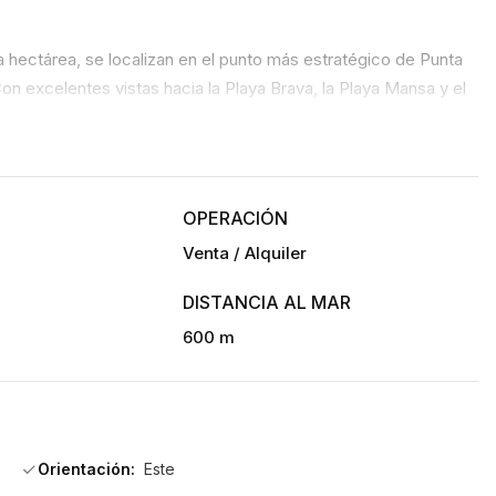
a hectárea, se localizan en el punto más estratégico de Punta 
on excelentes vistas hacia la Playa Brava, la Playa Mansa y el 
ra otro de especial estilo. Excepcionales apartamentos de un 
 opciones habitacionales, con un concepto único, la alta 
mercial con excelentes locales de alto nivel que generan un 
OPERACIÓN
Venta / Alquiler
DISTANCIA AL MAR
600 m
barbacoas, spa con saunas, sala de relax y de masajes, sala de 
 traslado en verano, juegos exteriores infantiles, lavandería, 
ñados jardines.                                
Orientación:
Este